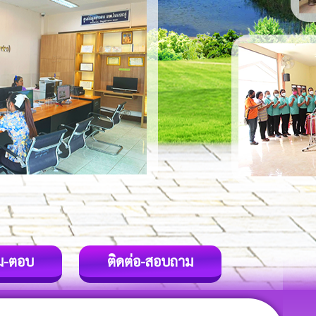
ม-ตอบ
ติดต่อ-สอบถาม