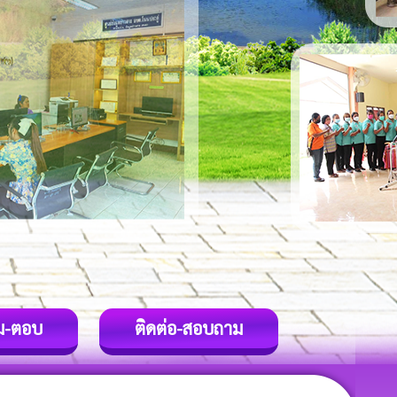
ม-ตอบ
ติดต่อ-สอบถาม