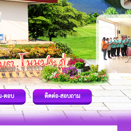
ม-ตอบ
ติดต่อ-สอบถาม