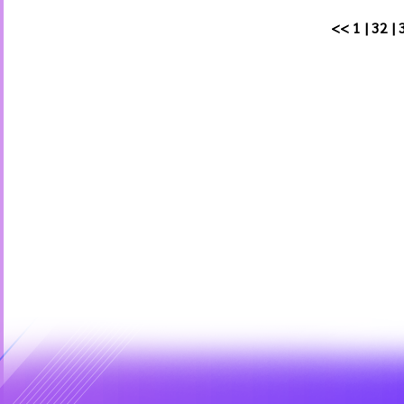
<<
1
|
32
|